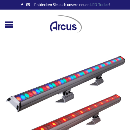
| Entdecken Sie auch unsere neuen
LED Trailer
!